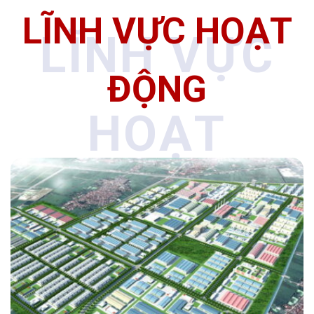
LĨNH VỰC HOẠT
LĨNH VỰC
ĐỘNG
HOẠT
ĐỘNG