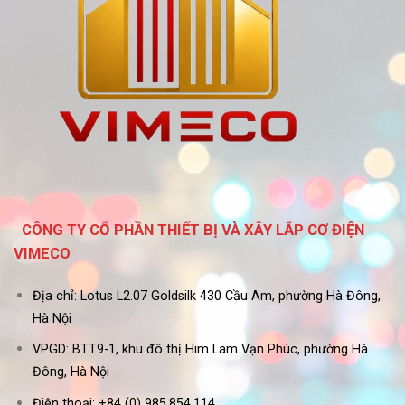
CÔNG TY CỔ PHẦN THIẾT BỊ VÀ XÂY LẮP CƠ ĐIỆN
VIMECO
Địa chỉ: Lotus L2.07 Goldsilk 430 Cầu Am, phường Hà Đông,
Hà Nội
VPGD: BTT9-1, khu đô thị Him Lam Vạn Phúc, phường Hà
Đông, Hà Nội
Điện thoại: +84 (0) 985.854.114